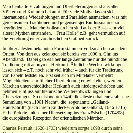
Märchenhafte Erzählungen und Überlieferungen sind aus allen
Völkern und Kulturen bekannt. Für viele Motive lassen sich
internationale Wiederholungen und Parallelen ausmachen, was mit
gemeinsamen Traditionen und gegenseitiger Einflussnahme zu
begründen ist. Manche Volksmärchen sind auf der Basis sehr viel
älterer Mythen entstanden. „Frau Holle“ z.B. geht vermutlich auf
die Verehrung einer vorchristlichen Gottheit zurück.
In ihrer ältesten bekannten Form stammen Volksmärchen aus dem
Orient. Von dort aus gelangten sie bereits vor 1000 n. Chr. ins
Abendland. Dabei gab es über lange Zeiträume nur die mündliche
Tradierung mit anonymer Herkunft. Ähnliche Wechselwirkungen
lassen sich – z.T. noch sehr viel früher – auch für die Tradierung
von Fabeln feststellen. Erst seit sich im Mittelalter vermehrt
Möglichkeiten schriftlicher Überlieferung entwickelten, werden
Märchen unterschiedlicher Herkunft auch niedergeschrieben und
nehmen Einfluss auf literarische Weiterentwicklungen und
Übersetzungen. So entstand um 1450 die älteste erhaltene arabische
Sammlung von „1001 Nacht“, die sogenannte „Galland-
Handschrift“ (nach ihrem Entdecker Antoine Galland, 1646-1715).
Er beförderte mit seiner Übersetzung ins Französische (1704/08)
die europäische Rezeption der orientalischen Märchen.
Charles Perrault (1628-1703) wiederum sorgte 1698 durch seine