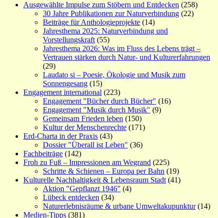
Ausgewählte Impulse zum Stöbern und Entdecken
(258)
30 Jahre Publikationen zur Naturverbindung
(22)
Beiträge für Anthologieprojekte
(14)
Jahresthema 2025: Naturverbindung und
Vorstellungskraft
(55)
Jahresthema 2026: Was im Fluss des Lebens trägt –
Vertrauen stärken durch Natur- und Kulturerfahrungen
(29)
Laudato si – Poesie, Ökologie und Musik zum
Sonnengesang
(15)
Engagement international
(223)
Engagement "Bücher durch Bücher"
(16)
Engagement "Musik durch Musik"
(9)
Gemeinsam Frieden leben
(150)
Kultur der Menschenrechte
(171)
Erd-Charta in der Praxis
(43)
Dossier "Überall ist Leben"
(36)
Fachbeiträge
(142)
Froh zu Fuß – Impressionen am Wegrand
(225)
Schritte & Schienen – Europa per Bahn
(19)
Kulturelle Nachhaltigkeit & Lebensraum Stadt
(41)
Aktion "Gepflanzt 1946"
(4)
Lübeck entdecken
(34)
Naturerlebnisräume & urbane Umweltakupunktur
(14)
Medien-Tipps
(381)