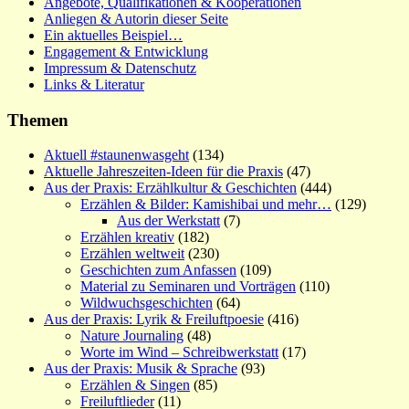
Angebote, Qualifikationen & Kooperationen
Anliegen & Autorin dieser Seite
Ein aktuelles Beispiel…
Engagement & Entwicklung
Impressum & Datenschutz
Links & Literatur
Themen
Aktuell #staunenwasgeht
(134)
Aktuelle Jahreszeiten-Ideen für die Praxis
(47)
Aus der Praxis: Erzählkultur & Geschichten
(444)
Erzählen & Bilder: Kamishibai und mehr…
(129)
Aus der Werkstatt
(7)
Erzählen kreativ
(182)
Erzählen weltweit
(230)
Geschichten zum Anfassen
(109)
Material zu Seminaren und Vorträgen
(110)
Wildwuchsgeschichten
(64)
Aus der Praxis: Lyrik & Freiluftpoesie
(416)
Nature Journaling
(48)
Worte im Wind – Schreibwerkstatt
(17)
Aus der Praxis: Musik & Sprache
(93)
Erzählen & Singen
(85)
Freiluftlieder
(11)