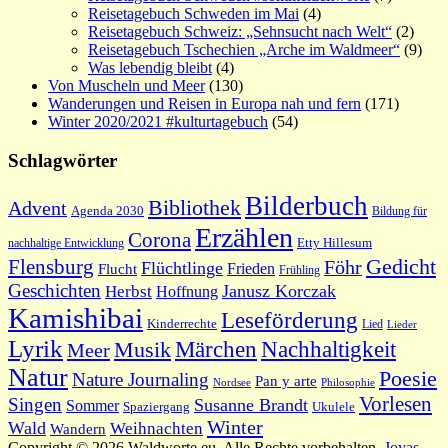
Reisetagebuch Schweden im Mai
(4)
Reisetagebuch Schweiz: „Sehnsucht nach Welt“
(2)
Reisetagebuch Tschechien „Arche im Waldmeer“
(9)
Was lebendig bleibt
(4)
Von Muscheln und Meer
(130)
Wanderungen und Reisen in Europa nah und fern
(171)
Winter 2020/2021 #kulturtagebuch
(54)
Schlagwörter
Bilderbuch
Bibliothek
Advent
Agenda 2030
Bildung für
Erzählen
Corona
nachhaltige Entwicklung
Etty Hillesum
Gedicht
Flensburg
Föhr
Flüchtlinge
Frieden
Flucht
Frühling
Geschichten
Janusz Korczak
Herbst
Hoffnung
Kamishibai
Leseförderung
Kinderrechte
Lied
Lieder
Lyrik
Nachhaltigkeit
Märchen
Musik
Meer
Natur
Poesie
Nature Journaling
Pan y arte
Philosophie
Nordsee
Vorlesen
Singen
Susanne Brandt
Sommer
Spaziergang
Ukulele
Winter
Wald
Weihnachten
Wandern
Copyright © 2026 Waldworte.eu. Alle Rechte vorbehalten.
Joyas