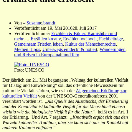
Von –
Susanne.brandt
Veröffentlicht am
19. Mai 2016
28. Juli 2017
Veröffentlicht unter
Erzählen & Bilder: Kamishibai und
mehr…
,
Erzählen kreativ
,
Erzählen weltweit
,
Fachbeiträge
,
Gemeinsam Frieden leben
,
Kultur der Menschenrechte
,
Medien-Tipps
,
Unterwegs entdeckt & notiert
,
Wanderungen
und Reisen in Europa nah und fern
Foto: UNESCO
Der jährlich am 21. Mai begangene „Welttag der kulturellen Vielfalt
für Dialog und Entwicklung“ soll das öffentliche Bewusstsein für
kulturelle Vielfalt stärken, wie es in der
Allgemeinen Erklärung zur
kulturellen Vielfalt
von der UNESCO-Generalkonferenz 2001
vereinbart worden ist. „
Als Quelle des Austauschs, der Erneuerung
und der Kreativität ist kulturelle Vielfalt für die Menschheit ebenso
wichtig wie die biologische Vielfalt für die Natur.“,
heißt es in Art. 1
der Erklärung. Und Art. 7 ergänzt:
„Kreativität ergibt sich aus den
Wurzeln kultureller Tradition, aber sie kann sich nur im Kontakt mit
anderen Kulturen entfalten.“