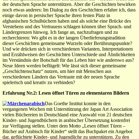
der deutschen Sprache unterstützen. Aber die Geschichten bewirken
noch etwas anderes: Im Dialog zu den Geschichten erfahre ich, dass
einige davon in persischer Sprache ihren festen Platz in
afghanischen Schulbüchern haben und als solche eine Brücke des
Verstehens und des Vertrauens schlagen können über Sprach- und
Ländergrenzen hinweg. Ich fange an, nachzufragen und zu
recherchieren: Wo gibt es in der langen Überlieferungstradition
dieser Geschichten gemeinsame Wurzeln oder Berührungspunkte?
Und wie drücken sich in verschiedenen Varianten, Interpretationen
und Erzählweisen der Geschichten Unterschiede und Ähnlichkeiten
im Verständnis der Botschaft für das Leben hier wie anderswo aus?
Neue Ideen werden beflügelt: Wie lässt sich dieser gemeinsame
„Geschichtenschatz“ nutzen, um hier mit Menschen aus
verschiedenen Ländern das Vertraute mit der neuen Sprache
spielerisch und kreativ zu verbinden?
Erfahrung Nr.2: Lesen öffnet Türen zu elementaren Bildern
Das Goethe Institut konnte in den
vergangenen Wochen mit Unterstützung der Japan Art Association
vielen Büchereien in Deutschland eine Auswahl von 21 deutschen
Kinder- und Jugendbüchern in arabischer Übersetzung kostenfrei
zur Verfügung stellen. Unter dem Motto „Lesen öffnet Türen –
Bücher auf Arabisch für Kinder“ stellt das Buchpaket ein Angebot
dar, geflüchtete Kinder- und Jugendliche zu unterstützen. Zu den