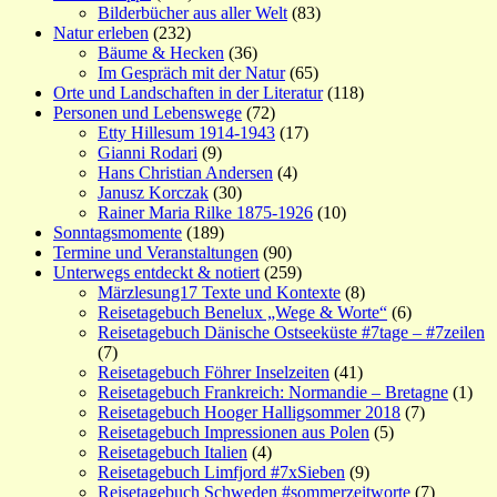
Bilderbücher aus aller Welt
(83)
Natur erleben
(232)
Bäume & Hecken
(36)
Im Gespräch mit der Natur
(65)
Orte und Landschaften in der Literatur
(118)
Personen und Lebenswege
(72)
Etty Hillesum 1914-1943
(17)
Gianni Rodari
(9)
Hans Christian Andersen
(4)
Janusz Korczak
(30)
Rainer Maria Rilke 1875-1926
(10)
Sonntagsmomente
(189)
Termine und Veranstaltungen
(90)
Unterwegs entdeckt & notiert
(259)
Märzlesung17 Texte und Kontexte
(8)
Reisetagebuch Benelux „Wege & Worte“
(6)
Reisetagebuch Dänische Ostseeküste #7tage – #7zeilen
(7)
Reisetagebuch Föhrer Inselzeiten
(41)
Reisetagebuch Frankreich: Normandie – Bretagne
(1)
Reisetagebuch Hooger Halligsommer 2018
(7)
Reisetagebuch Impressionen aus Polen
(5)
Reisetagebuch Italien
(4)
Reisetagebuch Limfjord #7xSieben
(9)
Reisetagebuch Schweden #sommerzeitworte
(7)