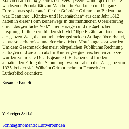
Märchensammlung „Contes des Fées“ (Feenerzählungen) für eine
wachsende Popularität von Märchen in Frankreich und in ganz
Europa, was später auch für die Gebrüder Grimm von Bedeutung
war. Denn ihre „Kinder- und Hausmärchen“ aus dem Jahr 1812
hatten in dieser Form keineswegs in der mündlichen Überlieferung
durch das „einfache Volk“ ihren einzigen und maßgeblichen
Ursprung. In ihnen verbinden sich vielfältige Erzähltraditionen aus
der ganzen Welt, die nun mit jeder gedruckten Auflage überarbeitet,
teilweise verharmlost und der christlichen Moral angepasst wurden.
Um dem Geschmack des meist bürgerlichen Publikums Rechnung
zu tragen und sie auch als für Kinder geeignet erscheinen zu lassen,
wurden zahlreiche Details geändert. Entscheidend für den
anhaltenden Erfolg der Sammlung war vor allem die Ausgabe von
1825, bei der sich Wilhelm Grimm mehr am Deutsch der
Lutherbibel orientierte.
Susanne Brandt
Vorheriger Artikel
Sonntagsmomente: Luftverbunden