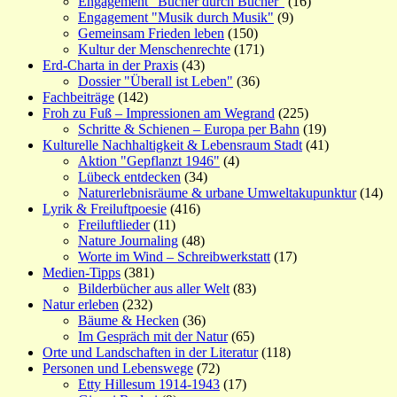
Engagement "Bücher durch Bücher"
(16)
Engagement "Musik durch Musik"
(9)
Gemeinsam Frieden leben
(150)
Kultur der Menschenrechte
(171)
Erd-Charta in der Praxis
(43)
Dossier "Überall ist Leben"
(36)
Fachbeiträge
(142)
Froh zu Fuß – Impressionen am Wegrand
(225)
Schritte & Schienen – Europa per Bahn
(19)
Kulturelle Nachhaltigkeit & Lebensraum Stadt
(41)
Aktion "Gepflanzt 1946"
(4)
Lübeck entdecken
(34)
Naturerlebnisräume & urbane Umweltakupunktur
(14)
Lyrik & Freiluftpoesie
(416)
Freiluftlieder
(11)
Nature Journaling
(48)
Worte im Wind – Schreibwerkstatt
(17)
Medien-Tipps
(381)
Bilderbücher aus aller Welt
(83)
Natur erleben
(232)
Bäume & Hecken
(36)
Im Gespräch mit der Natur
(65)
Orte und Landschaften in der Literatur
(118)
Personen und Lebenswege
(72)
Etty Hillesum 1914-1943
(17)