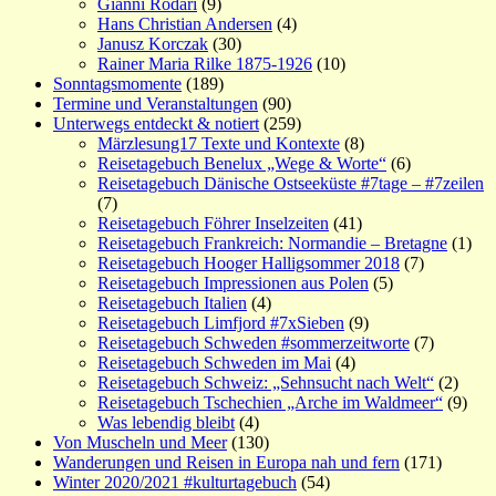
Gianni Rodari
(9)
Hans Christian Andersen
(4)
Janusz Korczak
(30)
Rainer Maria Rilke 1875-1926
(10)
Sonntagsmomente
(189)
Termine und Veranstaltungen
(90)
Unterwegs entdeckt & notiert
(259)
Märzlesung17 Texte und Kontexte
(8)
Reisetagebuch Benelux „Wege & Worte“
(6)
Reisetagebuch Dänische Ostseeküste #7tage – #7zeilen
(7)
Reisetagebuch Föhrer Inselzeiten
(41)
Reisetagebuch Frankreich: Normandie – Bretagne
(1)
Reisetagebuch Hooger Halligsommer 2018
(7)
Reisetagebuch Impressionen aus Polen
(5)
Reisetagebuch Italien
(4)
Reisetagebuch Limfjord #7xSieben
(9)
Reisetagebuch Schweden #sommerzeitworte
(7)
Reisetagebuch Schweden im Mai
(4)
Reisetagebuch Schweiz: „Sehnsucht nach Welt“
(2)
Reisetagebuch Tschechien „Arche im Waldmeer“
(9)
Was lebendig bleibt
(4)
Von Muscheln und Meer
(130)
Wanderungen und Reisen in Europa nah und fern
(171)
Winter 2020/2021 #kulturtagebuch
(54)