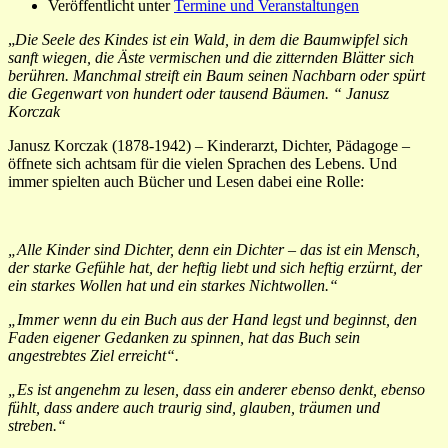
Veröffentlicht unter
Termine und Veranstaltungen
„
Die Seele des Kindes ist ein Wald, in dem die Baumwipfel sich
sanft wiegen, die Äste vermischen und die zitternden Blätter sich
berühren. Manchmal streift ein Baum seinen Nachbarn oder spürt
die Gegenwart von hundert oder tausend Bäumen. “
Janusz
Korczak
Janusz Korczak (1878-1942) – Kinderarzt, Dichter, Pädagoge –
öffnete sich achtsam für die vielen Sprachen des Lebens. Und
immer spielten auch Bücher und Lesen dabei eine Rolle:
„Alle Kinder sind Dichter, denn ein Dichter – das ist ein Mensch,
der starke Gefühle hat, der heftig liebt und sich heftig erzürnt, der
ein starkes Wollen hat und ein starkes Nichtwollen.“
„Immer wenn du ein Buch aus der Hand legst und beginnst, den
Faden eigener Gedanken zu spinnen, hat das Buch sein
angestrebtes Ziel erreicht“.
„Es ist angenehm zu lesen, dass ein anderer ebenso denkt, ebenso
fühlt, dass andere auch traurig sind, glauben, träumen und
streben.“