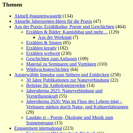
Themen
Aktuell #staunenwasgeht
(134)
Aktuelle Jahreszeiten-Ideen für die Praxis
(47)
Aus der Praxis: Erzählkultur, Poesie und Geschichten
(464)
Erzählen & Bilder: Kamishibai und mehr…
(129)
Aus der Werkstatt
(7)
Erzählen & Singen
(85)
Erzählen kreativ
(182)
Erzählen weltweit
(230)
Geschichten zum Anfassen
(109)
Material zu Seminaren und Vorträgen
(110)
Wildwuchsgeschichten
(64)
Ausgewählte Impulse zum Stöbern und Entdecken
(258)
30 Jahre Publikationen zur Naturverbindung
(22)
Beiträge für Anthologieprojekte
(14)
Jahresthema 2025: Naturverbindung und
Vorstellungskraft
(55)
Jahresthema 2026: Was im Fluss des Lebens trägt –
Vertrauen stärken durch Natur- und Kulturerfahrungen
(29)
Laudato si – Poesie, Ökologie und Musik zum
Sonnengesang
(15)
Engagement international
(223)