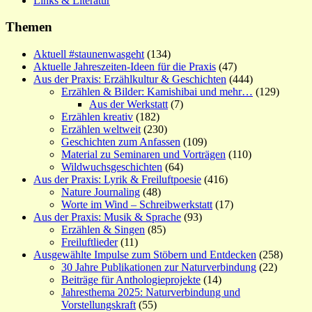
Links & Literatur
Themen
Aktuell #staunenwasgeht
(134)
Aktuelle Jahreszeiten-Ideen für die Praxis
(47)
Aus der Praxis: Erzählkultur & Geschichten
(444)
Erzählen & Bilder: Kamishibai und mehr…
(129)
Aus der Werkstatt
(7)
Erzählen kreativ
(182)
Erzählen weltweit
(230)
Geschichten zum Anfassen
(109)
Material zu Seminaren und Vorträgen
(110)
Wildwuchsgeschichten
(64)
Aus der Praxis: Lyrik & Freiluftpoesie
(416)
Nature Journaling
(48)
Worte im Wind – Schreibwerkstatt
(17)
Aus der Praxis: Musik & Sprache
(93)
Erzählen & Singen
(85)
Freiluftlieder
(11)
Ausgewählte Impulse zum Stöbern und Entdecken
(258)
30 Jahre Publikationen zur Naturverbindung
(22)
Beiträge für Anthologieprojekte
(14)
Jahresthema 2025: Naturverbindung und
Vorstellungskraft
(55)