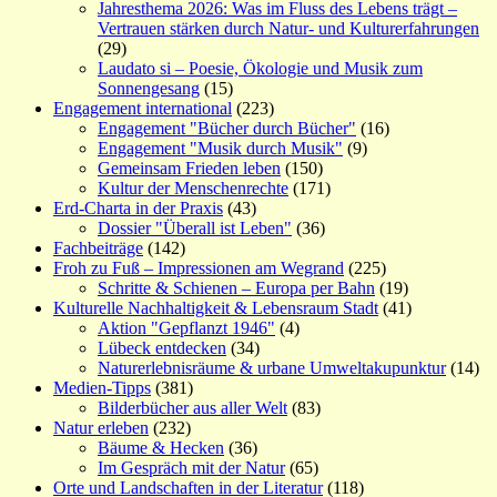
Jahresthema 2026: Was im Fluss des Lebens trägt –
Vertrauen stärken durch Natur- und Kulturerfahrungen
(29)
Laudato si – Poesie, Ökologie und Musik zum
Sonnengesang
(15)
Engagement international
(223)
Engagement "Bücher durch Bücher"
(16)
Engagement "Musik durch Musik"
(9)
Gemeinsam Frieden leben
(150)
Kultur der Menschenrechte
(171)
Erd-Charta in der Praxis
(43)
Dossier "Überall ist Leben"
(36)
Fachbeiträge
(142)
Froh zu Fuß – Impressionen am Wegrand
(225)
Schritte & Schienen – Europa per Bahn
(19)
Kulturelle Nachhaltigkeit & Lebensraum Stadt
(41)
Aktion "Gepflanzt 1946"
(4)
Lübeck entdecken
(34)
Naturerlebnisräume & urbane Umweltakupunktur
(14)
Medien-Tipps
(381)
Bilderbücher aus aller Welt
(83)
Natur erleben
(232)
Bäume & Hecken
(36)
Im Gespräch mit der Natur
(65)
Orte und Landschaften in der Literatur
(118)