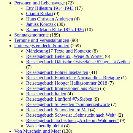
Personen und Lebenswege
(72)
Etty Hillesum 1914-1943
(17)
Gianni Rodari
(9)
Hans Christian Andersen
(4)
Janusz Korczak
(30)
Rainer Maria Rilke 1875-1926
(10)
Sonntagsmomente
(189)
Termine und Veranstaltungen
(90)
Unterwegs entdeckt & notiert
(259)
Märzlesung17 Texte und Kontexte
(8)
Reisetagebuch Benelux „Wege & Worte“
(6)
Reisetagebuch Dänische Ostseeküste #7tage – #7zeilen
(7)
Reisetagebuch Föhrer Inselzeiten
(41)
Reisetagebuch Frankreich: Normandie – Bretagne
(1)
Reisetagebuch Hooger Halligsommer 2018
(7)
Reisetagebuch Impressionen aus Polen
(5)
Reisetagebuch Italien
(4)
Reisetagebuch Limfjord #7xSieben
(9)
Reisetagebuch Schweden #sommerzeitworte
(7)
Reisetagebuch Schweden im Mai
(4)
Reisetagebuch Schweiz: „Sehnsucht nach Welt“
(2)
Reisetagebuch Tschechien „Arche im Waldmeer“
(9)
Was lebendig bleibt
(4)
Von Muscheln und Meer
(130)