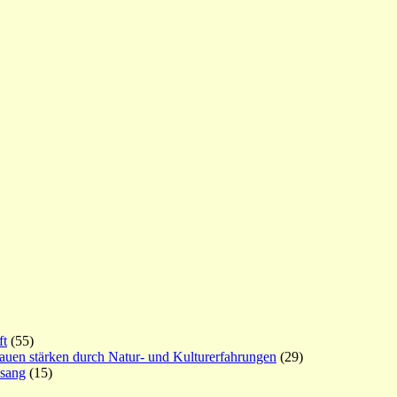
ft
(55)
rauen stärken durch Natur- und Kulturerfahrungen
(29)
esang
(15)