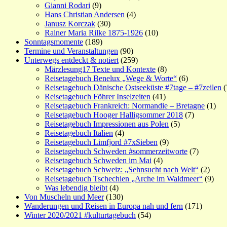
Gianni Rodari
(9)
Hans Christian Andersen
(4)
Janusz Korczak
(30)
Rainer Maria Rilke 1875-1926
(10)
Sonntagsmomente
(189)
Termine und Veranstaltungen
(90)
Unterwegs entdeckt & notiert
(259)
Märzlesung17 Texte und Kontexte
(8)
Reisetagebuch Benelux „Wege & Worte“
(6)
Reisetagebuch Dänische Ostseeküste #7tage – #7zeilen
(
Reisetagebuch Föhrer Inselzeiten
(41)
Reisetagebuch Frankreich: Normandie – Bretagne
(1)
Reisetagebuch Hooger Halligsommer 2018
(7)
Reisetagebuch Impressionen aus Polen
(5)
Reisetagebuch Italien
(4)
Reisetagebuch Limfjord #7xSieben
(9)
Reisetagebuch Schweden #sommerzeitworte
(7)
Reisetagebuch Schweden im Mai
(4)
Reisetagebuch Schweiz: „Sehnsucht nach Welt“
(2)
Reisetagebuch Tschechien „Arche im Waldmeer“
(9)
Was lebendig bleibt
(4)
Von Muscheln und Meer
(130)
Wanderungen und Reisen in Europa nah und fern
(171)
Winter 2020/2021 #kulturtagebuch
(54)