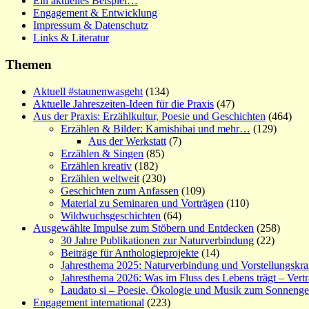
Ein aktuelles Beispiel…
Engagement & Entwicklung
Impressum & Datenschutz
Links & Literatur
Themen
Aktuell #staunenwasgeht
(134)
Aktuelle Jahreszeiten-Ideen für die Praxis
(47)
Aus der Praxis: Erzählkultur, Poesie und Geschichten
(464)
Erzählen & Bilder: Kamishibai und mehr…
(129)
Aus der Werkstatt
(7)
Erzählen & Singen
(85)
Erzählen kreativ
(182)
Erzählen weltweit
(230)
Geschichten zum Anfassen
(109)
Material zu Seminaren und Vorträgen
(110)
Wildwuchsgeschichten
(64)
Ausgewählte Impulse zum Stöbern und Entdecken
(258)
30 Jahre Publikationen zur Naturverbindung
(22)
Beiträge für Anthologieprojekte
(14)
Jahresthema 2025: Naturverbindung und Vorstellungskra
Jahresthema 2026: Was im Fluss des Lebens trägt – Vert
Laudato si – Poesie, Ökologie und Musik zum Sonneng
Engagement international
(223)