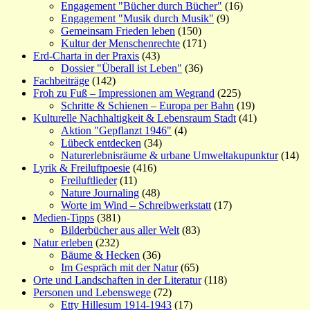
Engagement "Bücher durch Bücher"
(16)
Engagement "Musik durch Musik"
(9)
Gemeinsam Frieden leben
(150)
Kultur der Menschenrechte
(171)
Erd-Charta in der Praxis
(43)
Dossier "Überall ist Leben"
(36)
Fachbeiträge
(142)
Froh zu Fuß – Impressionen am Wegrand
(225)
Schritte & Schienen – Europa per Bahn
(19)
Kulturelle Nachhaltigkeit & Lebensraum Stadt
(41)
Aktion "Gepflanzt 1946"
(4)
Lübeck entdecken
(34)
Naturerlebnisräume & urbane Umweltakupunktur
(14)
Lyrik & Freiluftpoesie
(416)
Freiluftlieder
(11)
Nature Journaling
(48)
Worte im Wind – Schreibwerkstatt
(17)
Medien-Tipps
(381)
Bilderbücher aus aller Welt
(83)
Natur erleben
(232)
Bäume & Hecken
(36)
Im Gespräch mit der Natur
(65)
Orte und Landschaften in der Literatur
(118)
Personen und Lebenswege
(72)
Etty Hillesum 1914-1943
(17)