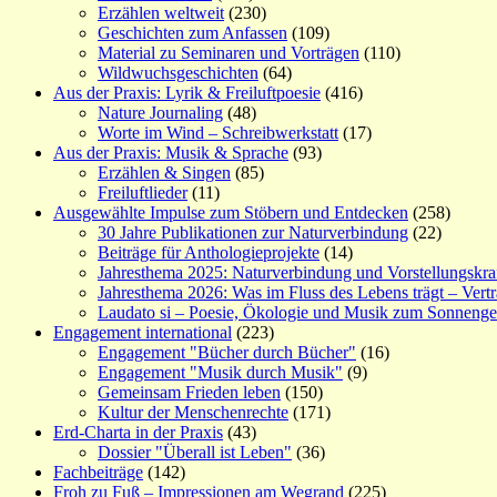
Erzählen weltweit
(230)
Geschichten zum Anfassen
(109)
Material zu Seminaren und Vorträgen
(110)
Wildwuchsgeschichten
(64)
Aus der Praxis: Lyrik & Freiluftpoesie
(416)
Nature Journaling
(48)
Worte im Wind – Schreibwerkstatt
(17)
Aus der Praxis: Musik & Sprache
(93)
Erzählen & Singen
(85)
Freiluftlieder
(11)
Ausgewählte Impulse zum Stöbern und Entdecken
(258)
30 Jahre Publikationen zur Naturverbindung
(22)
Beiträge für Anthologieprojekte
(14)
Jahresthema 2025: Naturverbindung und Vorstellungskra
Jahresthema 2026: Was im Fluss des Lebens trägt – Vert
Laudato si – Poesie, Ökologie und Musik zum Sonneng
Engagement international
(223)
Engagement "Bücher durch Bücher"
(16)
Engagement "Musik durch Musik"
(9)
Gemeinsam Frieden leben
(150)
Kultur der Menschenrechte
(171)
Erd-Charta in der Praxis
(43)
Dossier "Überall ist Leben"
(36)
Fachbeiträge
(142)
Froh zu Fuß – Impressionen am Wegrand
(225)