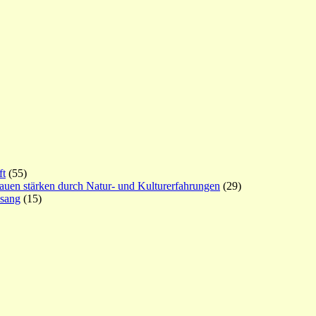
ft
(55)
rauen stärken durch Natur- und Kulturerfahrungen
(29)
esang
(15)