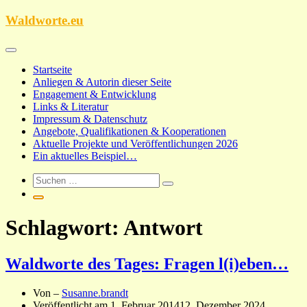
Zum
Waldworte.eu
Inhalt
springen
Startseite
Anliegen & Autorin dieser Seite
Engagement & Entwicklung
Links & Literatur
Impressum & Datenschutz
Angebote, Qualifikationen & Kooperationen
Aktuelle Projekte und Veröffentlichungen 2026
Ein aktuelles Beispiel…
Schlagwort:
Antwort
Waldworte des Tages: Fragen l(i)eben…
Von –
Susanne.brandt
Veröffentlicht am
1. Februar 2014
12. Dezember 2024