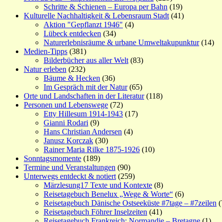
Schritte & Schienen – Europa per Bahn
(19)
Kulturelle Nachhaltigkeit & Lebensraum Stadt
(41)
Aktion "Gepflanzt 1946"
(4)
Lübeck entdecken
(34)
Naturerlebnisräume & urbane Umweltakupunktur
(14)
Medien-Tipps
(381)
Bilderbücher aus aller Welt
(83)
Natur erleben
(232)
Bäume & Hecken
(36)
Im Gespräch mit der Natur
(65)
Orte und Landschaften in der Literatur
(118)
Personen und Lebenswege
(72)
Etty Hillesum 1914-1943
(17)
Gianni Rodari
(9)
Hans Christian Andersen
(4)
Janusz Korczak
(30)
Rainer Maria Rilke 1875-1926
(10)
Sonntagsmomente
(189)
Termine und Veranstaltungen
(90)
Unterwegs entdeckt & notiert
(259)
Märzlesung17 Texte und Kontexte
(8)
Reisetagebuch Benelux „Wege & Worte“
(6)
Reisetagebuch Dänische Ostseeküste #7tage – #7zeilen
(
Reisetagebuch Föhrer Inselzeiten
(41)
Reisetagebuch Frankreich: Normandie – Bretagne
(1)