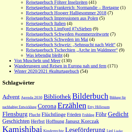
Reisetagebuch Föhrer Inselzeiten
(41)
Reisetagebuch Frankreich: Normandie – Bretagne
(1)
Reisetagebuch Hooger Halligsommer 2018
(7)
Reisetagebuch Impressionen aus Polen
(5)
Reisetagebuch Italien
(4)
Reisetagebuch Limfjord #7xSieben
(9)
Reisetagebuch Schweden #sommerzeitworte
(7)
Reisetagebuch Schweden im Mai
(4)
Reisetagebuch Schweiz: „Sehnsucht nach Welt“
(2)
Reisetagebuch Tschechien „Arche im Waldmeer“
(9)
Was lebendig bleibt
(4)
Von Muscheln und Meer
(130)
Wanderungen und Reisen in Europa nah und fern
(171)
Winter 2020/2021 #kulturtagebuch
(54)
Schlagwörter
Bilderbuch
Bibliothek
Advent
Agenda 2030
Bildung für
Erzählen
Corona
nachhaltige Entwicklung
Etty Hillesum
Gedicht
Flensburg
Föhr
Flüchtlinge
Frieden
Flucht
Frühling
Geschichten
Janusz Korczak
Herbst
Hoffnung
Kamishibai
Leseförderung
Kinderrechte
Lied
Lieder