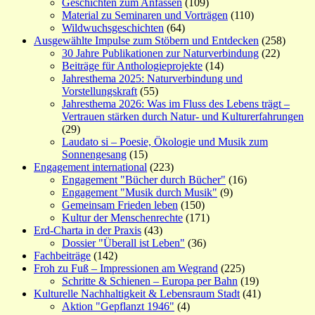
Geschichten zum Anfassen
(109)
Material zu Seminaren und Vorträgen
(110)
Wildwuchsgeschichten
(64)
Ausgewählte Impulse zum Stöbern und Entdecken
(258)
30 Jahre Publikationen zur Naturverbindung
(22)
Beiträge für Anthologieprojekte
(14)
Jahresthema 2025: Naturverbindung und
Vorstellungskraft
(55)
Jahresthema 2026: Was im Fluss des Lebens trägt –
Vertrauen stärken durch Natur- und Kulturerfahrungen
(29)
Laudato si – Poesie, Ökologie und Musik zum
Sonnengesang
(15)
Engagement international
(223)
Engagement "Bücher durch Bücher"
(16)
Engagement "Musik durch Musik"
(9)
Gemeinsam Frieden leben
(150)
Kultur der Menschenrechte
(171)
Erd-Charta in der Praxis
(43)
Dossier "Überall ist Leben"
(36)
Fachbeiträge
(142)
Froh zu Fuß – Impressionen am Wegrand
(225)
Schritte & Schienen – Europa per Bahn
(19)
Kulturelle Nachhaltigkeit & Lebensraum Stadt
(41)
Aktion "Gepflanzt 1946"
(4)