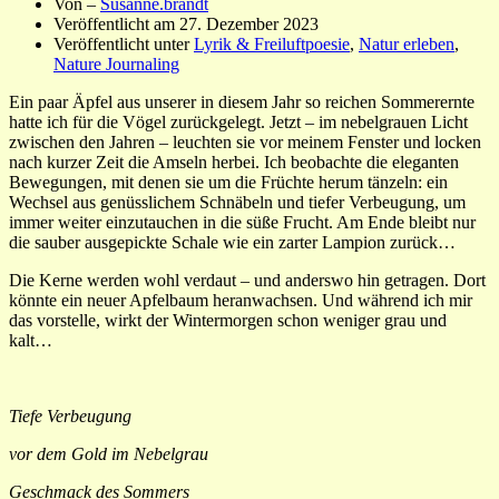
Von –
Susanne.brandt
Veröffentlicht am
27. Dezember 2023
Veröffentlicht unter
Lyrik & Freiluftpoesie
,
Natur erleben
,
Nature Journaling
Ein paar Äpfel aus unserer in diesem Jahr so reichen Sommerernte
hatte ich für die Vögel zurückgelegt. Jetzt – im nebelgrauen Licht
zwischen den Jahren – leuchten sie vor meinem Fenster und locken
nach kurzer Zeit die Amseln herbei. Ich beobachte die eleganten
Bewegungen, mit denen sie um die Früchte herum tänzeln: ein
Wechsel aus genüsslichem Schnäbeln und tiefer Verbeugung, um
immer weiter einzutauchen in die süße Frucht. Am Ende bleibt nur
die sauber ausgepickte Schale wie ein zarter Lampion zurück…
Die Kerne werden wohl verdaut – und anderswo hin getragen. Dort
könnte ein neuer Apfelbaum heranwachsen. Und während ich mir
das vorstelle, wirkt der Wintermorgen schon weniger grau und
kalt…
Tiefe Verbeugung
vor dem Gold im Nebelgrau
Geschmack des Sommers