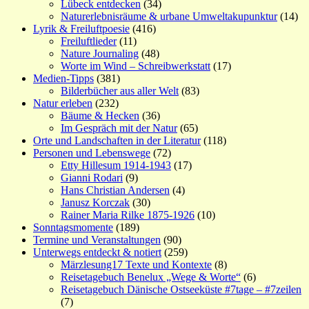
Lübeck entdecken
(34)
Naturerlebnisräume & urbane Umweltakupunktur
(14)
Lyrik & Freiluftpoesie
(416)
Freiluftlieder
(11)
Nature Journaling
(48)
Worte im Wind – Schreibwerkstatt
(17)
Medien-Tipps
(381)
Bilderbücher aus aller Welt
(83)
Natur erleben
(232)
Bäume & Hecken
(36)
Im Gespräch mit der Natur
(65)
Orte und Landschaften in der Literatur
(118)
Personen und Lebenswege
(72)
Etty Hillesum 1914-1943
(17)
Gianni Rodari
(9)
Hans Christian Andersen
(4)
Janusz Korczak
(30)
Rainer Maria Rilke 1875-1926
(10)
Sonntagsmomente
(189)
Termine und Veranstaltungen
(90)
Unterwegs entdeckt & notiert
(259)
Märzlesung17 Texte und Kontexte
(8)
Reisetagebuch Benelux „Wege & Worte“
(6)
Reisetagebuch Dänische Ostseeküste #7tage – #7zeilen
(7)