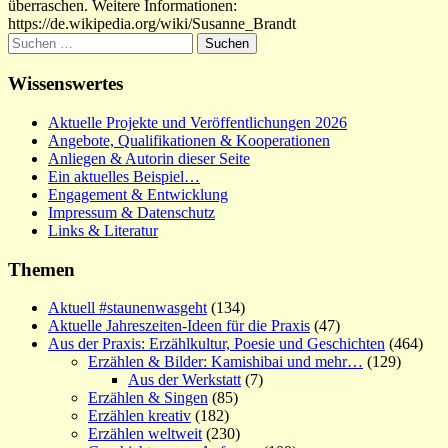
überraschen. Weitere Informationen:
https://de.wikipedia.org/wiki/Susanne_Brandt
Suchen
nach:
Wissenswertes
Aktuelle Projekte und Veröffentlichungen 2026
Angebote, Qualifikationen & Kooperationen
Anliegen & Autorin dieser Seite
Ein aktuelles Beispiel…
Engagement & Entwicklung
Impressum & Datenschutz
Links & Literatur
Themen
Aktuell #staunenwasgeht
(134)
Aktuelle Jahreszeiten-Ideen für die Praxis
(47)
Aus der Praxis: Erzählkultur, Poesie und Geschichten
(464)
Erzählen & Bilder: Kamishibai und mehr…
(129)
Aus der Werkstatt
(7)
Erzählen & Singen
(85)
Erzählen kreativ
(182)
Erzählen weltweit
(230)