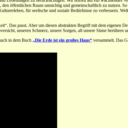
n und Lebenslagen zu berücksichtigen.
Wir hoffen auf ein wachsendes V
, den öffentlichen Raum umsichtig und gemeinschaftlich zu nutzen. So 
Kulturerleben, für seelische und soziale Bedürfnisse zu verbessern. We
it“. Das passt. Aber um diesen abstrakten Begriff mit dem eigenen D
versicht, unseren Schmerz, unsere Sorgen, all unsere Sinne berühren 
d auch in dem Buch
„Die Erde ist ein großes Haus“
versammelt. Das G