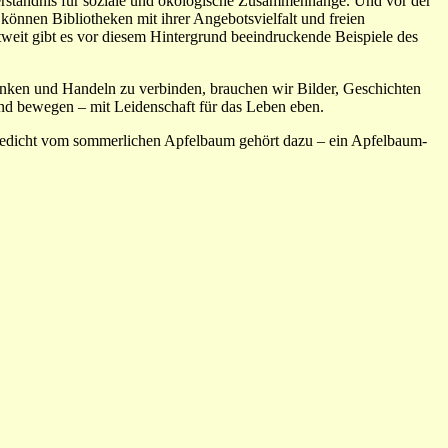
erständnis für soziale und ökologische Zusammenhänge. Und vor der
können Bibliotheken mit ihrer Angebotsvielfalt und freien
ltweit gibt es vor diesem Hintergrund beeindruckende Beispiele des
enken und Handeln zu verbinden, brauchen wir Bilder, Geschichten
und bewegen – mit Leidenschaft für das Leben eben.
edicht vom sommerlichen Apfelbaum gehört dazu – ein Apfelbaum-