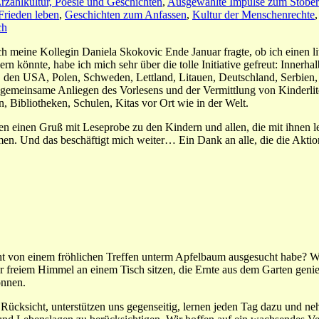
Erzählkultur, Poesie und Geschichten
,
Ausgewählte Impulse zum Stöbe
rieden leben
,
Geschichten zum Anfassen
,
Kultur der Menschenrechte
ch
h meine Kollegin Daniela Skokovic Ende Januar fragte, ob ich einen l
rn könnte, habe ich mich sehr über die tolle Initiative gefreut: Innerh
, den USA, Polen, Schweden, Lettland, Litauen, Deutschland, Serbien,
einsame Anliegen des Vorlesens und der Vermittlung von Kinderliterat
 Bibliotheken, Schulen, Kitas vor Ort wie in der Welt.
en einen Gruß mit Leseprobe zu den Kindern und allen, die mit ihnen l
 Und das beschäftigt mich weiter… Ein Dank an alle, die die Aktion 
t von einem fröhlichen Treffen unterm Apfelbaum ausgesucht habe? We
 freiem Himmel an einem Tisch sitzen, die Ernte aus dem Garten genie
önnen.
r Rücksicht, unterstützen uns gegenseitig, lernen jeden Tag dazu und n