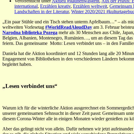
Veröffentlicht unter
Aktuell #staunenwasgeht
,
Aus der Praxis: 
international
,
Erzählen kreativ
,
Erzählen weltweit
,
Gemeinsam F
Landschaften in der Literatur
,
Winter 2020/2021 #kulturtagebu
„Ein paar Stühle und ein Tisch stehen unterm Apfelbaum…“ – als mic
weltweiten Vorlesetag
#WorldReadAloudDay
am 3. Februar beisteue
Narodna biblioteka Pozega
mehr als 30 Menschen aus Chile, Japan
Belgien, Albanien, Montenegro, Rumänien…, um an diesem Tag das gem
feiern. Das gemeinsame Motto: Lesen verbindet uns – in den Familien,
Daniela hat die Aktion koordiniert und 12 Stunden lang alle 20 Minut
Engagement von Bibliotheken in den verschiedenen Ländern bekommen.
begleitet haben.
„Lesen verbindet uns“
Warum ich für die winterliche Aktion ausgerechnet ein Sommergedich
unserer gemeinsamen Sehnsucht in dieser Zeit passt: Gemeinsam unter
diesem Corona-Winter alle in einigen Monaten wieder genießen zu k
Aber das gelingt nicht von allein. Dafür nehmen wir jetzt aufeinande