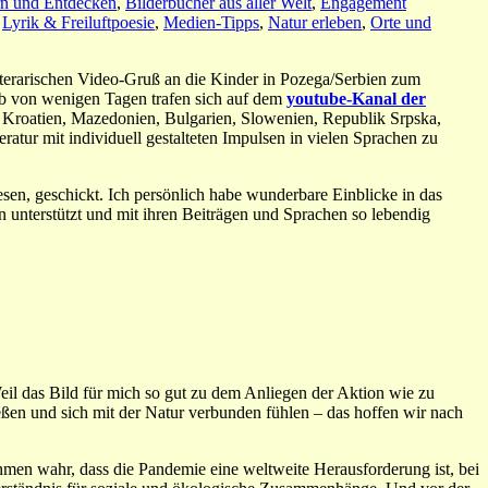
rn und Entdecken
,
Bilderbücher aus aller Welt
,
Engagement
,
Lyrik & Freiluftpoesie
,
Medien-Tipps
,
Natur erleben
,
Orte und
iterarischen Video-Gruß an die Kinder in Pozega/Serbien zum
alb von wenigen Tagen trafen sich auf dem
youtube-Kanal der
 Kroatien, Mazedonien, Bulgarien, Slowenien, Republik Srpska,
ur mit individuell gestalteten Impulsen in vielen Sprachen zu
esen, geschickt. Ich persönlich habe wunderbare Einblicke in das
unterstützt und mit ihren Beiträgen und Sprachen so lebendig
il das Bild für mich so gut zu dem Anliegen der Aktion wie zu
ßen und sich mit der Natur verbunden fühlen – das hoffen wir nach
ehmen wahr, dass die Pandemie eine weltweite Herausforderung ist, bei