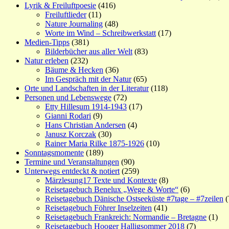
Lyrik & Freiluftpoesie
(416)
Freiluftlieder
(11)
Nature Journaling
(48)
Worte im Wind – Schreibwerkstatt
(17)
Medien-Tipps
(381)
Bilderbücher aus aller Welt
(83)
Natur erleben
(232)
Bäume & Hecken
(36)
Im Gespräch mit der Natur
(65)
Orte und Landschaften in der Literatur
(118)
Personen und Lebenswege
(72)
Etty Hillesum 1914-1943
(17)
Gianni Rodari
(9)
Hans Christian Andersen
(4)
Janusz Korczak
(30)
Rainer Maria Rilke 1875-1926
(10)
Sonntagsmomente
(189)
Termine und Veranstaltungen
(90)
Unterwegs entdeckt & notiert
(259)
Märzlesung17 Texte und Kontexte
(8)
Reisetagebuch Benelux „Wege & Worte“
(6)
Reisetagebuch Dänische Ostseeküste #7tage – #7zeilen
(
Reisetagebuch Föhrer Inselzeiten
(41)
Reisetagebuch Frankreich: Normandie – Bretagne
(1)
Reisetagebuch Hooger Halligsommer 2018
(7)