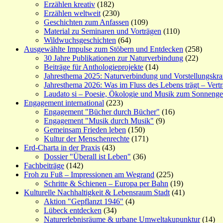
Erzählen kreativ
(182)
Erzählen weltweit
(230)
Geschichten zum Anfassen
(109)
Material zu Seminaren und Vorträgen
(110)
Wildwuchsgeschichten
(64)
Ausgewählte Impulse zum Stöbern und Entdecken
(258)
30 Jahre Publikationen zur Naturverbindung
(22)
Beiträge für Anthologieprojekte
(14)
Jahresthema 2025: Naturverbindung und Vorstellungskra
Jahresthema 2026: Was im Fluss des Lebens trägt – Vert
Laudato si – Poesie, Ökologie und Musik zum Sonneng
Engagement international
(223)
Engagement "Bücher durch Bücher"
(16)
Engagement "Musik durch Musik"
(9)
Gemeinsam Frieden leben
(150)
Kultur der Menschenrechte
(171)
Erd-Charta in der Praxis
(43)
Dossier "Überall ist Leben"
(36)
Fachbeiträge
(142)
Froh zu Fuß – Impressionen am Wegrand
(225)
Schritte & Schienen – Europa per Bahn
(19)
Kulturelle Nachhaltigkeit & Lebensraum Stadt
(41)
Aktion "Gepflanzt 1946"
(4)
Lübeck entdecken
(34)
Naturerlebnisräume & urbane Umweltakupunktur
(14)