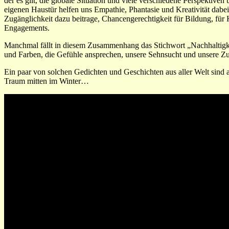
der es gilt, die globale Situation und viele verschiedene Perspektive
eigenen Haustür helfen uns Empathie, Phantasie und Kreativität dabei
Zugänglichkeit dazu beitrage, Chancengerechtigkeit für Bildung, für 
Engagements.
Manchmal fällt in diesem Zusammenhang das Stichwort „Nachhaltigke
und Farben, die Gefühle ansprechen, unsere Sehnsucht und unsere Zu
Ein paar von solchen Gedichten und Geschichten aus aller Welt sin
Traum mitten im Winter…