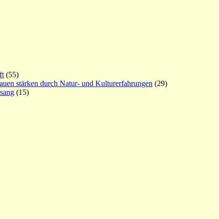
ft
(55)
rauen stärken durch Natur- und Kulturerfahrungen
(29)
esang
(15)