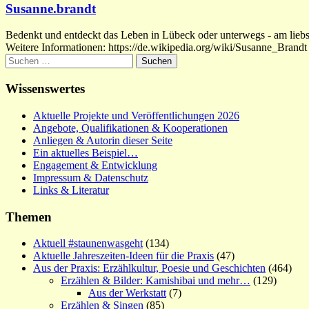
Susanne.brandt
Bedenkt und entdeckt das Leben in Lübeck oder unterwegs - am liebste
Weitere Informationen: https://de.wikipedia.org/wiki/Susanne_Brandt
Suchen
nach:
Wissenswertes
Aktuelle Projekte und Veröffentlichungen 2026
Angebote, Qualifikationen & Kooperationen
Anliegen & Autorin dieser Seite
Ein aktuelles Beispiel…
Engagement & Entwicklung
Impressum & Datenschutz
Links & Literatur
Themen
Aktuell #staunenwasgeht
(134)
Aktuelle Jahreszeiten-Ideen für die Praxis
(47)
Aus der Praxis: Erzählkultur, Poesie und Geschichten
(464)
Erzählen & Bilder: Kamishibai und mehr…
(129)
Aus der Werkstatt
(7)
Erzählen & Singen
(85)