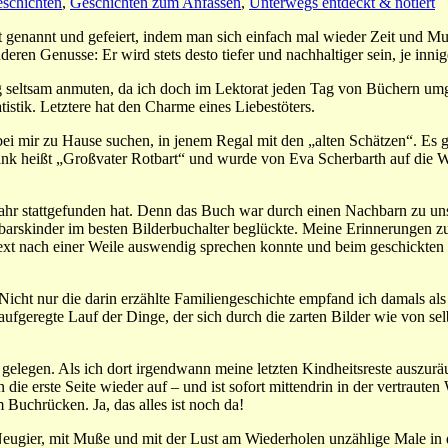
eschichten
,
Geschichten zum Anfassen
,
Unterwegs entdeckt & notiert
Welt genannt und gefeiert, indem man sich einfach mal wieder Zeit un
eren Genusse: Er wird stets desto tiefer und nachhaltiger sein, je inni
 seltsam anmuten, da ich doch im Lektorat jeden Tag von Büchern umge
stik. Letztere hat den Charme eines Liebestöters.
 mir zu Hause suchen, in jenem Regal mit den „alten Schätzen“. Es geht
rank heißt „Großvater Rotbart“ und wurde von Eva Scherbarth auf die We
ahr stattgefunden hat. Denn das Buch war durch einen Nachbarn zu un
rskinder im besten Bilderbuchalter beglückte. Meine Erinnerungen zu d
ext nach einer Weile auswendig sprechen konnte und beim geschickten U
 Nicht nur die darin erzählte Familiengeschichte empfand ich damals a
aufgeregte Lauf der Dinge, der sich durch die zarten Bilder wie von se
legen. Als ich dort irgendwann meine letzten Kindheitsreste auszuräume
die erste Seite wieder auf – und ist sofort mittendrin in der vertraute
Buchrücken. Ja, das alles ist noch da!
Neugier, mit Muße und mit der Lust am Wiederholen unzählige Male i