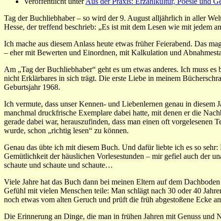
Veröffentlicht unter
Aus der Praxis: Erzählkultur, Poesie und G
Tag der Buchliebhaber – so wird der 9. August alljährlich in aller 
Hesse, der treffend beschrieb: „Es ist mit dem Lesen wie mit jedem and
Ich mache aus diesem Anlass heute etwas früher Feierabend. Das mag
– eher mit Bewerten und Einordnen, mit Kalkulation und Abnahmestati
Am „Tag der Buchliebhaber“ geht es um etwas anderes. Ich muss es bei
nicht Erklärbares in sich trägt. Die erste Liebe in meinem Büchersch
Geburtsjahr 1968.
Ich vermute, dass unser Kennen- und Liebenlernen genau in diesem J
manchmal druckfrische Exemplare dabei hatte, mit denen er die Nachba
gerade dabei war, herauszufinden, dass man einen oft vorgelesenen T
wurde, schon „richtig lesen“ zu können.
Genau das übte ich mit diesem Buch. Und dafür liebte ich es so sehr:
Gemütlichkeit der häuslichen Vorlesestunden – mir gefiel auch der un
schaute und schaute und schaute…
Viele Jahre hat das Buch dann bei meinen Eltern auf dem Dachboden ge
Gefühl mit vielen Menschen teile: Man schlägt nach 30 oder 40 Jahren 
noch etwas vom alten Geruch und prüft die früh abgestoßene Ecke am 
Die Erinnerung an Dinge, die man in frühen Jahren mit Genuss und 