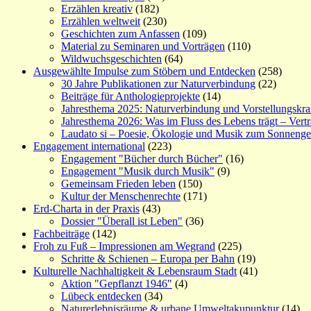
Erzählen kreativ
(182)
Erzählen weltweit
(230)
Geschichten zum Anfassen
(109)
Material zu Seminaren und Vorträgen
(110)
Wildwuchsgeschichten
(64)
Ausgewählte Impulse zum Stöbern und Entdecken
(258)
30 Jahre Publikationen zur Naturverbindung
(22)
Beiträge für Anthologieprojekte
(14)
Jahresthema 2025: Naturverbindung und Vorstellungskra
Jahresthema 2026: Was im Fluss des Lebens trägt – Vert
Laudato si – Poesie, Ökologie und Musik zum Sonneng
Engagement international
(223)
Engagement "Bücher durch Bücher"
(16)
Engagement "Musik durch Musik"
(9)
Gemeinsam Frieden leben
(150)
Kultur der Menschenrechte
(171)
Erd-Charta in der Praxis
(43)
Dossier "Überall ist Leben"
(36)
Fachbeiträge
(142)
Froh zu Fuß – Impressionen am Wegrand
(225)
Schritte & Schienen – Europa per Bahn
(19)
Kulturelle Nachhaltigkeit & Lebensraum Stadt
(41)
Aktion "Gepflanzt 1946"
(4)
Lübeck entdecken
(34)
Naturerlebnisräume & urbane Umweltakupunktur
(14)