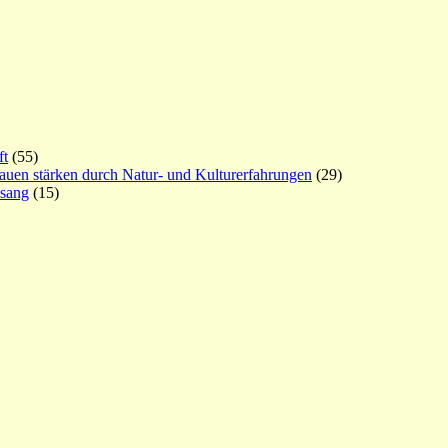
ft
(55)
rauen stärken durch Natur- und Kulturerfahrungen
(29)
esang
(15)