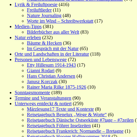
Lyrik & Freiluftpoesie
(416)
Freiluftlieder
(11)
Nature Journaling
(48)
Worte im Wind – Schreibwerkstatt
(17)
Medien-Tipps
(381)
Bilderbücher aus aller Welt
(83)
Natur erleben
(232)
Bäume & Hecken
(36)
Im Gespräch mit der Natur
(65)
Orte und Landschaften in der Literatur
(118)
Personen und Lebenswege
(72)
Etty Hillesum 1914-1943
(17)
Gianni Rodari
(9)
Hans Christian Andersen
(4)
Janusz Korczak
(30)
Rainer Maria Rilke 1875-1926
(10)
Sonntagsmomente
(189)
Termine und Veranstaltungen
(90)
Unterwegs entdeckt & notiert
(259)
Märzlesung17 Texte und Kontexte
(8)
Reisetagebuch Benelux „Wege & Worte“
(6)
Reisetagebuch Dänische Ostseeküste #7tage – #7zeilen
(
Reisetagebuch Föhrer Inselzeiten
(41)
Reisetagebuch Frankreich: Normandie – Bretagne
(1)
Reisetagebuch Hooger Halligsommer 2018
(7)