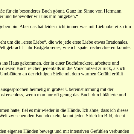
d Muße für ein besonderes Buch gönnt. Ganz im Sinne von Hermann
ger und liebevoller wir uns ihm hingeben.“
ben bin. Aber das hat leider nicht immer was mit Liebhaberei zu tun
 um die „erste Liebe“, die wie jede erste Liebe etwas Irrationales,
lt gebracht – ihr Erstgeborenes, wie ich später recherchieren konnte.
s ins Haus gekommen, der in einer Buchdruckerei arbeitete und
iesem Buch reichen jedenfalls in die Vorschulzeit zurück, als ich
mblättern an der richtigen Stelle mit dem warmen Gefühl erfüllt
ls ausgesprochen heimelig in großer Übereinstimmung mit der
lbst erschloss, wenn man nur oft genug das Buch durchblätterte und
n hatte, fiel es mir wieder in die Hände. Ich ahne, dass ich dieses
n Welt zwischen den Buchdeckeln, kennt jeden Strich im Bild, riecht
n den eigenen Händen bewegt und mit intensiven Gefühlen verbunden