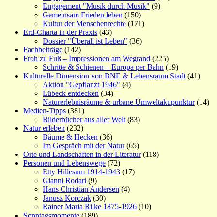
Engagement "Musik durch Musik"
(9)
Gemeinsam Frieden leben
(150)
Kultur der Menschenrechte
(171)
Erd-Charta in der Praxis
(43)
Dossier "Überall ist Leben"
(36)
Fachbeiträge
(142)
Froh zu Fuß – Impressionen am Wegrand
(225)
Schritte & Schienen – Europa per Bahn
(19)
Kulturelle Dimension von BNE & Lebensraum Stadt
(41)
Aktion "Gepflanzt 1946"
(4)
Lübeck entdecken
(34)
Naturerlebnisräume & urbane Umweltakupunktur
(14)
Medien-Tipps
(381)
Bilderbücher aus aller Welt
(83)
Natur erleben
(232)
Bäume & Hecken
(36)
Im Gespräch mit der Natur
(65)
Orte und Landschaften in der Literatur
(118)
Personen und Lebenswege
(72)
Etty Hillesum 1914-1943
(17)
Gianni Rodari
(9)
Hans Christian Andersen
(4)
Janusz Korczak
(30)
Rainer Maria Rilke 1875-1926
(10)
Sonntagsmomente
(189)