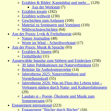
Erzählen & Bilder: Kamishibai und mehr…
(129)
Aus der Werkstatt
(7)
Erzählen kreativ
(182)
Erzählen weltweit
(230)
Geschichten zum Anfassen
(109)
Material zu Seminaren und Vorträgen
(110)
Wildwuchsgeschichten
(64)
Aus der Praxis: Lyrik & Freiluftpoesie
(416)
Nature Journaling
(48)
Worte im Wind – Schreibwerkstatt
(17)
Aus der Praxis: Musik & Sprache
(93)
Erzählen & Singen
(85)
Freiluftlieder
(11)
Ausgewählte Impulse zum Stöbern und Entdecken
(258)
30 Jahre Publikationen zur Naturverbindung
(22)
Beiträge für Anthologieprojekte
(14)
Jahresthema 2025: Naturverbindung und
Vorstellungskraft
(55)
Jahresthema 2026: Was im Fluss des Lebens trägt –
Vertrauen stärken durch Natur- und Kulturerfahrungen
(29)
Laudato si – Poesie, Ökologie und Musik zum
Sonnengesang
(15)
Engagement international
(223)
Engagement "Bücher durch Bücher"
(16)