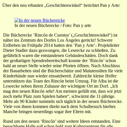
Über den neu erbauten „Geschichtenwinkel“ berichtet Pan y Arte:
In der neuen Bücherecke / Foto: Pan y arte
Die Bücherecke ‛Rincón de Cuentos’ („Geschichtenwinkel“) ist
näher ins Zentrum des Dorfes Los Ángeles gerückt! Schwere
Erdbeben im Frühjahr 2014 hatten den ‛Pan y Arte’- Projektleiter
Dieter Stadler dazu gezwungen, die Leseecke zu schließen. Zu
gefährlich waren die entstandenen Gebäudeschäden. Doch dank
der großartigen Spendenbereitschaft konnte der ‛Rincón’ schon
bald an neuer Stelle wieder seine Pforten öffnen. Nach Abschluss
der Bauarbeiten sind die Bücherschätze und Malutensilien für viele
Kinderhände nun wieder einsatzbereit. Zahlreiche kleine Helfer
unterstützen das Team des Rincón beim Umzug. Für Alba ist die
Leseecke neben ihrem Zuhause der wichtigste Ort im Dorf. „Ich
mag den neuen Rincón sehr! Am meisten gefällt mir, dass wir jetzt
noch mehr Platz zum Spielen haben“, schwärmt die 11-jährige.
Mehr als 90 Kinder tummeln sich täglich in der neuen Bücherecke.
Viele von ihnen kommen direkt nach dem Schulbesuch hierher.
Manche bringen neuerdings sogar ihre Eltern mit.
Rund um den neuen ‘Rincón’ sind weitere Ideen entstanden. Eine
benachbarte Halle soll schon bald zum Kulturzentrum für alle