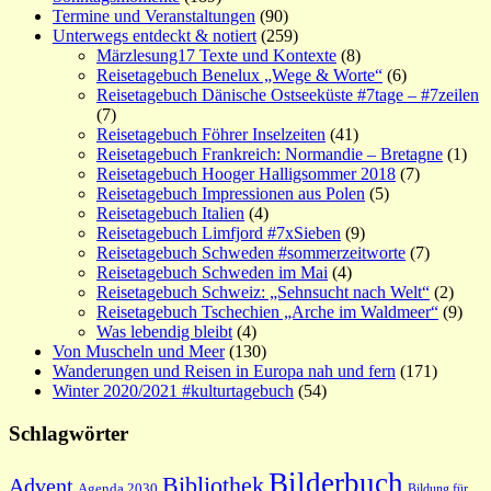
Termine und Veranstaltungen
(90)
Unterwegs entdeckt & notiert
(259)
Märzlesung17 Texte und Kontexte
(8)
Reisetagebuch Benelux „Wege & Worte“
(6)
Reisetagebuch Dänische Ostseeküste #7tage – #7zeilen
(7)
Reisetagebuch Föhrer Inselzeiten
(41)
Reisetagebuch Frankreich: Normandie – Bretagne
(1)
Reisetagebuch Hooger Halligsommer 2018
(7)
Reisetagebuch Impressionen aus Polen
(5)
Reisetagebuch Italien
(4)
Reisetagebuch Limfjord #7xSieben
(9)
Reisetagebuch Schweden #sommerzeitworte
(7)
Reisetagebuch Schweden im Mai
(4)
Reisetagebuch Schweiz: „Sehnsucht nach Welt“
(2)
Reisetagebuch Tschechien „Arche im Waldmeer“
(9)
Was lebendig bleibt
(4)
Von Muscheln und Meer
(130)
Wanderungen und Reisen in Europa nah und fern
(171)
Winter 2020/2021 #kulturtagebuch
(54)
Schlagwörter
Bilderbuch
Bibliothek
Advent
Agenda 2030
Bildung für