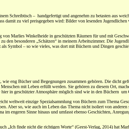
inem Schreibtisch – handgefertigt und angenehm zu betasten aus weic
ass damit zu viel preisgegeben wird: Bilder von lesenden Jugendlichen 
ung von Marlies Winkelheide in geschützten Räumen für und mit Geschw
 zu den besonderen „Schätzen“ in meinem Arbeitszimmer. Die Jugendlic
 als Symbol – so wie vieles, was dort mit Büchern und Dingen geschieh
rt, wie eng Bücher und Begegnungen zusammen gehören. Die dicht gefü
 Menschen mit Leben erfüllt werden. Sie gehören zu diesem Ort, mache
e hier in geschützter Atmosphäre möglich sind wie in den Büchern um 
ielleicht weltweit einzige Spezialsammlung von Büchern zum Thema Ges
ben. Aber so, wie auch im Leben das Thema nicht isoliert von anderen
ma im engeren Sinne hinaus und umfasst ebenso Geschichten, Anregung
Buch „Ich finde nicht die richtigen Worte“ (Geest-Verlag, 2014) hat M