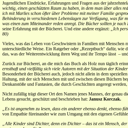
Jugendlichen Eindrücke, Erfahrungen und Fragen aus der jahrzehntela
wichtig, einen geschützten Raum zu haben, in dem man über alles r
ich mit Marlies schon öfter über Probleme mit meiner Familie gespr
Behinderung in verschiedenen Lebenslagen zur Verfügung, was für mi
was einen zum Miteinander reden anregt. Die Bücher sollten je nach 
seine Erfahrung mit der Bücherei. Und eine andere ergänzt:
„Ich pers
80)
Vieles, was das Leben von Geschwistern in Familien mit Menschen m
unterschiedliche Weise. Ein Ratgeber oder „Rezeptbuch“ dafür, wie d
das, was der Weiterentwicklung ihren Weg und ihr Tempo lässt – und
Zurück zur Bücherei, an die mich das Buch als Holz nun täglich erin
ernsthaft und vielfältig sich viele Autoren mit der Situation der Kind
Besonderheit der Bücherei auch, jedoch nicht allein in dem spezielle
Haltung, mit der sich Menschen mit und zwischen diesen Büchern beg
Denkanstöße und Fantasien, die durch Geschichten angeregt werden, 
Nicht zufällig trägt dieser Ort den Namen jenes Mannes, der genau 
Lebens gesucht, geschützt und beschrieben hat:
Janusz Korczak.
„Es ist angenehm zu lesen, dass ein anderer ebenso denkt, ebenso füh
von Empathie füreinander wie zum Umgang mit den eigenen Gefühle
„Alle Kinder sind Dichter, denn ein Dichter – das ist ein Mensch, der 