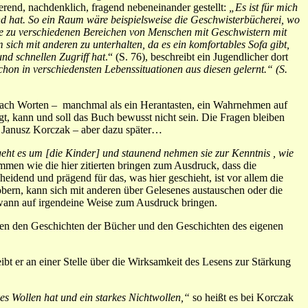
rend, nachdenklich, fragend nebeneinander gestellt:
„Es ist für mich
d hat. So ein Raum wäre beispielsweise die Geschwisterbücherei, wo
üre zu verschiedenen Bereichen von Menschen mit Geschwistern mit
ich mit anderen zu unterhalten, da es ein komfortables Sofa gibt,
nd schnellen Zugriff hat
.“ (S. 76), beschreibt ein Jugendlicher dort
hon in verschiedensten Lebenssituationen aus diesen gelernt.“ (S.
nach Worten – manchmal als ein Herantasten, ein Wahrnehmen auf
t, kann und soll das Buch bewusst nicht sein. Die Fragen bleiben
i Janusz Korczak – aber dazu später…
eht es um [die Kinder] und staunend nehmen sie zur Kenntnis , wie
immen wie die hier zitierten bringen zum Ausdruck, dass die
eidend und prägend für das, was hier geschieht, ist vor allem die
bern, kann sich mit anderen über Gelesenes austauschen oder die
dwann auf irgendeine Weise zum Ausdruck bringen.
chen den Geschichten der Bücher und den Geschichten des eigenen
eibt er an einer Stelle über die Wirksamkeit des Lesens zur Stärkung
arkes Wollen hat und ein starkes Nichtwollen,“
so heißt es bei Korczak