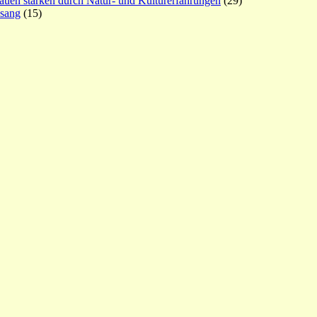
rauen stärken durch Natur- und Kulturerfahrungen
(29)
esang
(15)