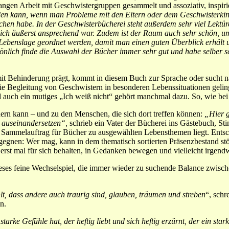
ngen Arbeit mit Geschwistergruppen gesammelt und assoziativ, inspirie
eden kann, wenn man Probleme mit den Eltern oder dem Geschwisterkin
ochen habe. In der Geschwisterbücherei steht außerdem sehr viel Lekt
ch äußerst ansprechend war. Zudem ist der Raum auch sehr schön, um s
Lebenslage geordnet werden, damit man einen guten Überblick erhält u
önlich finde die Auswahl der Bücher immer sehr gut und habe selber sc
it Behinderung prägt, kommt in diesem Buch zur Sprache oder sucht 
ie Begleitung von Geschwistern in besonderen Lebenssituationen geling
 auch ein mutiges „Ich weiß nicht“ gehört manchmal dazu. So, wie be
nern kann – und zu den Menschen, die sich dort treffen können:
„Hier g
er auseinandersetzen“,
schrieb ein Vater der Bücherei ins Gästebuch, St
n Sammelauftrag für Bücher zu ausgewählten Lebensthemen liegt. Entsch
egnen: Wer mag, kann in dem thematisch sortierten Präsenzbestand stö
erst mal für sich behalten, in Gedanken bewegen und vielleicht irgen
dieses feine Wechselspiel, die immer wieder zu suchende Balance zwis
lt, dass andere auch traurig sind, glauben, träumen und streben
“, schr
n.
starke Gefühle hat, der heftig liebt und sich heftig erzürnt, der ein st