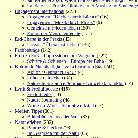
Jahresthema 2026: Was im Fluss des Lebens trägt – Vert
Laudato si – Poesie, Ökologie und Musik zum Sonneng
Engagement international
(223)
Engagement "Bücher durch Bücher"
(16)
Engagement "Musik durch Musik"
(9)
Gemeinsam Frieden leben
(150)
Kultur der Menschenrechte
(171)
Erd-Charta in der Praxis
(43)
Dossier "Überall ist Leben"
(36)
Fachbeiträge
(142)
Froh zu Fuß – Impressionen am Wegrand
(225)
Schritte & Schienen – Europa per Bahn
(19)
Kulturelle Nachhaltigkeit & Lebensraum Stadt
(41)
Aktion "Gepflanzt 1946"
(4)
Lübeck entdecken
(34)
Naturerlebnisräume & urbane Umweltakupunktur
(14)
Lyrik & Freiluftpoesie
(416)
Freiluftlieder
(11)
Nature Journaling
(48)
Worte im Wind – Schreibwerkstatt
(17)
Medien-Tipps
(381)
Bilderbücher aus aller Welt
(83)
Natur erleben
(232)
Bäume & Hecken
(36)
Im Gespräch mit der Natur
(65)