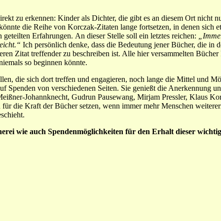
ekt zu erkennen: Kinder als Dichter, die gibt es an diesem Ort nicht
önnte die Reihe von Korczak-Zitaten lange fortsetzen, in denen sich 
eteilten Erfahrungen. An dieser Stelle soll ein letztes reichen:
„Immer
reicht.“
Ich persönlich denke, dass die Bedeutung jener Bücher, die in 
en Zitat treffender zu beschreiben ist. Alle hier versammelten Bücher
 niemals so beginnen könnte.
n, die sich dort treffen und engagieren, noch lange die Mittel und Mö
n auf Spenden von verschiedenen Seiten. Sie genießt die Anerkennung 
eißner-Johannknecht, Gudrun Pausewang, Mirjam Pressler, Klaus Kordo
für die Kraft der Bücher setzen, wenn immer mehr Menschen weitererzä
schieht.
rei wie auch Spendenmöglichkeiten für den Erhalt dieser wichtige