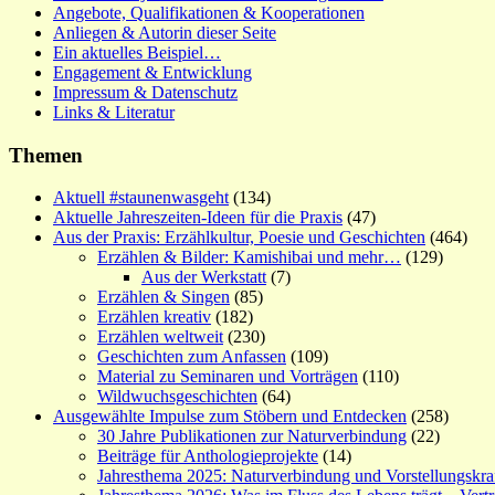
Angebote, Qualifikationen & Kooperationen
Anliegen & Autorin dieser Seite
Ein aktuelles Beispiel…
Engagement & Entwicklung
Impressum & Datenschutz
Links & Literatur
Themen
Aktuell #staunenwasgeht
(134)
Aktuelle Jahreszeiten-Ideen für die Praxis
(47)
Aus der Praxis: Erzählkultur, Poesie und Geschichten
(464)
Erzählen & Bilder: Kamishibai und mehr…
(129)
Aus der Werkstatt
(7)
Erzählen & Singen
(85)
Erzählen kreativ
(182)
Erzählen weltweit
(230)
Geschichten zum Anfassen
(109)
Material zu Seminaren und Vorträgen
(110)
Wildwuchsgeschichten
(64)
Ausgewählte Impulse zum Stöbern und Entdecken
(258)
30 Jahre Publikationen zur Naturverbindung
(22)
Beiträge für Anthologieprojekte
(14)
Jahresthema 2025: Naturverbindung und Vorstellungskra