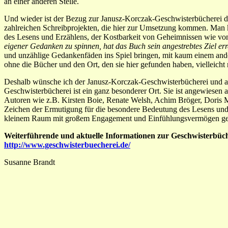
an einer anderen Stelle.
Und wieder ist der Bezug zur Janusz-Korczak-Geschwisterbücherei dir
zahlreichen Schreibprojekten, die hier zur Umsetzung kommen. Man k
des Lesens und Erzählens, der Kostbarkeit von Geheimnissen wie von g
eigener Gedanken zu spinnen, hat das Buch sein angestrebtes Ziel er
und unzählige Gedankenfäden ins Spiel bringen, mit kaum einem ander
ohne die Bücher und den Ort, den sie hier gefunden haben, vielleicht
Deshalb wünsche ich der Janusz-Korczak-Geschwisterbücherei und alle
Geschwisterbücherei ist ein ganz besonderer Ort. Sie ist angewiese
Autoren wie z.B. Kirsten Boie, Renate Welsh, Achim Bröger, Doris M
Zeichen der Ermutigung für die besondere Bedeutung des Lesens und 
kleinem Raum mit großem Engagement und Einfühlungsvermögen ge
Weiterführende und aktuelle Informationen zur Geschwisterbüche
http://www.geschwisterbuecherei.de/
Susanne Brandt