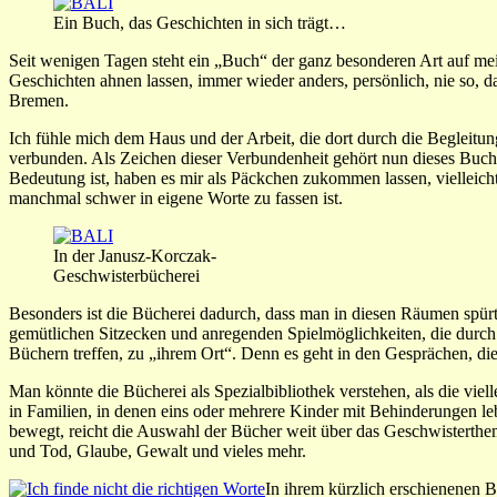
Ein Buch, das Geschichten in sich trägt…
Seit wenigen Tagen steht ein „Buch“ der ganz besonderen Art auf me
Geschichten ahnen lassen, immer wieder anders, persönlich, nie so, d
Bremen.
Ich fühle mich dem Haus und der Arbeit, die dort durch die Begleit
verbunden. Als Zeichen dieser Verbundenheit gehört nun dieses Buch
Bedeutung ist, haben es mir als Päckchen zukommen lassen, vielleicht
manchmal schwer in eigene Worte zu fassen ist.
In der Janusz-Korczak-
Geschwisterbücherei
Besonders ist die Bücherei dadurch, dass man in diesen Räumen spü
gemütlichen Sitzecken und anregenden Spielmöglichkeiten, die durch
Büchern treffen, zu „ihrem Ort“. Denn es geht in den Gesprächen, di
Man könnte die Bücherei als Spezialbibliothek verstehen, als die v
in Familien, in denen eins oder mehrere Kinder mit Behinderungen le
bewegt, reicht die Auswahl der Bücher weit über das Geschwisterthe
und Tod, Glaube, Gewalt und vieles mehr.
In ihrem kürzlich erschienenen 