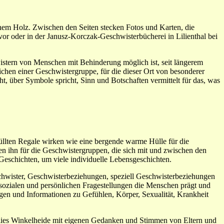
hem Holz. Zwischen den Seiten stecken Fotos und Karten, die
vor oder in der Janusz-Korczak-Geschwisterbücherei in Lilienthal bei
istern von Menschen mit Behinderung möglich ist, seit längerem
hen einer Geschwistergruppe, für die dieser Ort von besonderer
t, über Symbole spricht, Sinn und Botschaften vermittelt für das, was
llten Regale wirken wie eine bergende warme Hülle für die
n ihn für die Geschwistergruppen, die sich mit und zwischen den
Geschichten, um viele individuelle Lebensgeschichten.
chwister, Geschwisterbeziehungen, speziell Geschwisterbeziehungen
 sozialen und persönlichen Fragestellungen die Menschen prägt und
en und Informationen zu Gefühlen, Körper, Sexualität, Krankheit
arlies Winkelheide mit eigenen Gedanken und Stimmen von Eltern und