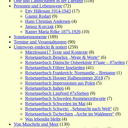
Orte und Landschaften in der Literatur
(118)
Personen und Lebenswege
(72)
Etty Hillesum 1914-1943
(17)
Gianni Rodari
(9)
Hans Christian Andersen
(4)
Janusz Korczak
(30)
Rainer Maria Rilke 1875-1926
(10)
Sonntagsmomente
(189)
Termine und Veranstaltungen
(90)
Unterwegs entdeckt & notiert
(259)
Märzlesung17 Texte und Kontexte
(8)
Reisetagebuch Benelux „Wege & Worte“
(6)
Reisetagebuch Dänische Ostseeküste #7tage – #7zeilen
(
Reisetagebuch Föhrer Inselzeiten
(41)
Reisetagebuch Frankreich: Normandie – Bretagne
(1)
Reisetagebuch Hooger Halligsommer 2018
(7)
Reisetagebuch Impressionen aus Polen
(5)
Reisetagebuch Italien
(4)
Reisetagebuch Limfjord #7xSieben
(9)
Reisetagebuch Schweden #sommerzeitworte
(7)
Reisetagebuch Schweden im Mai
(4)
Reisetagebuch Schweiz: „Sehnsucht nach Welt“
(2)
Reisetagebuch Tschechien „Arche im Waldmeer“
(9)
Was lebendig bleibt
(4)
Von Muscheln und Meer
(130)