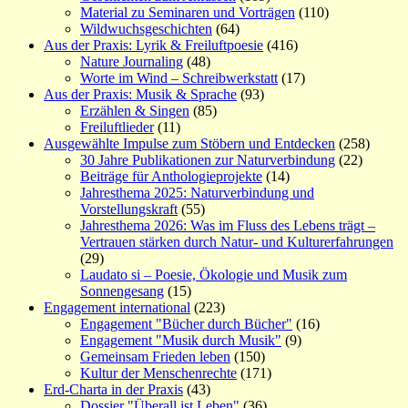
Material zu Seminaren und Vorträgen
(110)
Wildwuchsgeschichten
(64)
Aus der Praxis: Lyrik & Freiluftpoesie
(416)
Nature Journaling
(48)
Worte im Wind – Schreibwerkstatt
(17)
Aus der Praxis: Musik & Sprache
(93)
Erzählen & Singen
(85)
Freiluftlieder
(11)
Ausgewählte Impulse zum Stöbern und Entdecken
(258)
30 Jahre Publikationen zur Naturverbindung
(22)
Beiträge für Anthologieprojekte
(14)
Jahresthema 2025: Naturverbindung und
Vorstellungskraft
(55)
Jahresthema 2026: Was im Fluss des Lebens trägt –
Vertrauen stärken durch Natur- und Kulturerfahrungen
(29)
Laudato si – Poesie, Ökologie und Musik zum
Sonnengesang
(15)
Engagement international
(223)
Engagement "Bücher durch Bücher"
(16)
Engagement "Musik durch Musik"
(9)
Gemeinsam Frieden leben
(150)
Kultur der Menschenrechte
(171)
Erd-Charta in der Praxis
(43)
Dossier "Überall ist Leben"
(36)