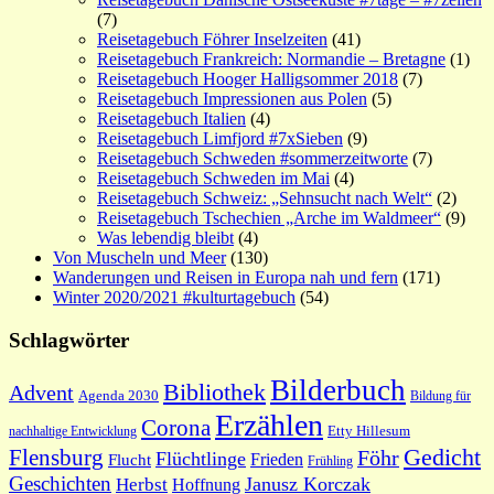
(7)
Reisetagebuch Föhrer Inselzeiten
(41)
Reisetagebuch Frankreich: Normandie – Bretagne
(1)
Reisetagebuch Hooger Halligsommer 2018
(7)
Reisetagebuch Impressionen aus Polen
(5)
Reisetagebuch Italien
(4)
Reisetagebuch Limfjord #7xSieben
(9)
Reisetagebuch Schweden #sommerzeitworte
(7)
Reisetagebuch Schweden im Mai
(4)
Reisetagebuch Schweiz: „Sehnsucht nach Welt“
(2)
Reisetagebuch Tschechien „Arche im Waldmeer“
(9)
Was lebendig bleibt
(4)
Von Muscheln und Meer
(130)
Wanderungen und Reisen in Europa nah und fern
(171)
Winter 2020/2021 #kulturtagebuch
(54)
Schlagwörter
Bilderbuch
Bibliothek
Advent
Agenda 2030
Bildung für
Erzählen
Corona
nachhaltige Entwicklung
Etty Hillesum
Gedicht
Flensburg
Föhr
Flüchtlinge
Frieden
Flucht
Frühling
Geschichten
Janusz Korczak
Herbst
Hoffnung