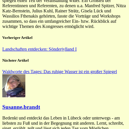
spiegelt einen Teil der Veranstaltung wider. Ein Großteil der
Referentinnen und Referenten, zu denen u.a. Manfred Spitzer, Nitza
Katz-Bernstein, Julius Kuhl, Rainer Strätz, Gisela Lück und
Wassilios Fthenakis gehörten, fasste die Vorträge und Workshops
zusammen, so dass ein umfangreicher Ein- bzw. Rückblick auf
wichtige Themen des Kongresses ermöglicht wird.
Vorheriger Artikel
Landschaften entdecken: Sönderjylland I
Nächster Artikel
Waldworte des Tages: Das ruhige Wasser ist ein großer Spiegel
Susanne.brandt
Bedenkt und entdeckt das Leben in Lübeck oder unterwegs - am
liebsten zu Fuß und in der Begegnung mit anderen. Lernt, schreibt,
singt, erzählt, teilt und lässt sich jeden Tag vom Möglichen