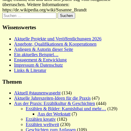
überraschen. Weitere Informationen:
https://de.wikipedia.org/wiki/Susanne_Brandt
Suchen
nach:
Wissenswertes
Aktuelle Projekte und Veröffentlichungen 2026
Angebote, Qualifikationen & Kooperationen
Anliegen & Autorin dieser Seite
Ein aktuelles Beispiel…
Engagement & Entwicklung
Impressum & Datenschutz
Links & Literatur
Themen
Aktuell #staunenwasgeht
(134)
Aktuelle Jahreszeiten-Ideen für die Praxis
(47)
Aus der Praxis: Erzählkultur & Geschichten
(444)
Erzählen & Bilder: Kamishibai und mehr…
(129)
Aus der Werkstatt
(7)
Erzählen kreativ
(182)
Erzählen weltweit
(230)
Geschichten zum Anfassen
(109)