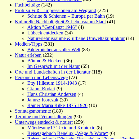
Fachbeiträge
(142)
Froh zu Fuß – Impressionen am Wegrand
(225)
Schritte & Schienen – Europa per Bahn
(19)
Kulturelle Nachhaltigkeit & Lebensraum Stadt
(41)
Aktion "Gepflanzt 1946"
(4)
Lübeck entdecken
(34)
Naturerlebnisräume & urbane Umweltakupunktur
(14)
Medien-Tipps
(381)
Bilderbücher aus aller Welt
(83)
Natur erleben
(232)
Bäume & Hecken
(36)
Im Gespräch mit der Natur
(65)
Orte und Landschaften in der Literatur
(118)
Personen und Lebenswege
(72)
Etty Hillesum 1914-1943
(17)
Gianni Rodari
(9)
Hans Christian Andersen
(4)
Janusz Korczak
(30)
Rainer Maria Rilke 1875-1926
(10)
Sonntagsmomente
(189)
Termine und Veranstaltungen
(90)
Unterwegs entdeckt & notiert
(259)
Märzlesung17 Texte und Kontexte
(8)
Reisetagebuch Benelux „Wege & Worte“
(6)
Reisetagebuch Dänische Ostseeküste #7tage – #7zeilen