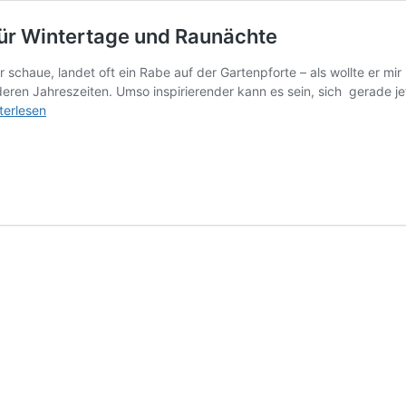
ür Wintertage und Raunächte
schaue, landet oft ein Rabe auf der Gartenpforte – als wollte er mi
nderen Jahreszeiten. Umso inspirierender kann es sein, sich gerade j
s
terlesen
engeheimnis.
e
chichte
tertage
d
nächte