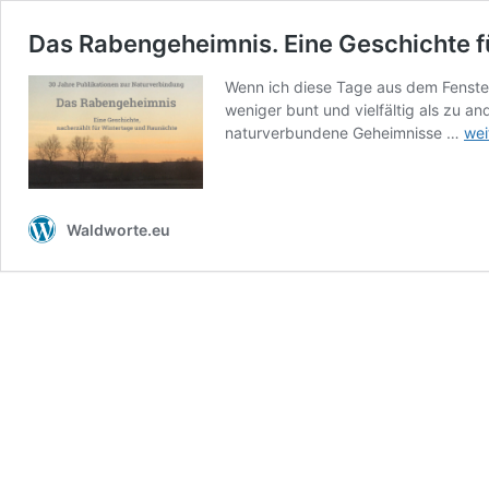
Das Rabengeheimnis. Eine Geschichte f
Wenn ich diese Tage aus dem Fenster 
weniger bunt und vielfältig als zu a
Da
naturverbundene Geheimnisse …
wei
Rab
Ein
Ges
für
Waldworte.eu
Win
un
Rau