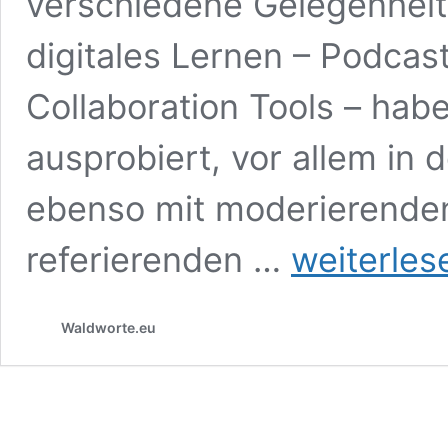
verschiedene Gelegenheite
digitales Lernen – Podcas
Collaboration Tools – hab
ausprobiert, vor allem in 
ebenso mit moderierenden
Damit
referierenden …
weiterles
der
Tanz
gelingt
Waldworte.eu
–
Lernen,
Kommunizieren
und
Gestalten
mit