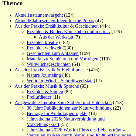
Themen
Aktuell #staunenwasgeht
(134)
Aktuelle Jahreszeiten-Ideen für die Praxis
(47)
Aus der Praxis: Erzählkultur & Geschichten
(444)
Erzählen & Bilder: Kamishibai und mehr…
(129)
Aus der Werkstatt
(7)
Erzählen kreativ
(182)
Erzählen weltweit
(230)
Geschichten zum Anfassen
(109)
Material zu Seminaren und Vorträgen
(110)
Wildwuchsgeschichten
(64)
Aus der Praxis: Lyrik & Freiluftpoesie
(416)
Nature Journaling
(48)
Worte im Wind – Schreibwerkstatt
(17)
Aus der Praxis: Musik & Sprache
(93)
Erzählen & Singen
(85)
Freiluftlieder
(11)
Ausgewählte Impulse zum Stöbern und Entdecken
(258)
30 Jahre Publikationen zur Naturverbindung
(22)
Beiträge für Anthologieprojekte
(14)
Jahresthema 2025: Naturverbindung und
Vorstellungskraft
(55)
Jahresthema 2026: Was im Fluss des Lebens trägt –
Vertrauen stärken durch Natur- und Kulturerfahrungen