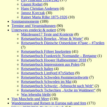
Gianni Rodari
(9)
Hans Christian Andersen
(4)
Janusz Korczak
(30)
Rainer Maria Rilke 1875-1926
(10)
Sonntagsmomente
(189)
Termine und Veranstaltungen
(90)
Unterwegs entdeckt & notiert
(259)
Märzlesung17 Texte und Kontexte
(8)
Reisetagebuch Benelux „Wege & Worte“
(6)
Reisetagebuch Dänische Ostseeküste #7tage – #7zeilen
(7)
Reisetagebuch Föhrer Inselzeiten
(41)
Reisetagebuch Frankreich: Normandie – Bretagne
(1)
Reisetagebuch Hooger Halligsommer 2018
(7)
Reisetagebuch Impressionen aus Polen
(5)
Reisetagebuch Italien
(4)
Reisetagebuch Limfjord #7xSieben
(9)
Reisetagebuch Schweden #sommerzeitworte
(7)
Reisetagebuch Schweden im Mai
(4)
Reisetagebuch Schweiz: „Sehnsucht nach Welt“
(2)
Reisetagebuch Tschechien „Arche im Waldmeer“
(9)
Was lebendig bleibt
(4)
Von Muscheln und Meer
(130)
Wanderungen und Reisen in Europa nah und fern
(171)