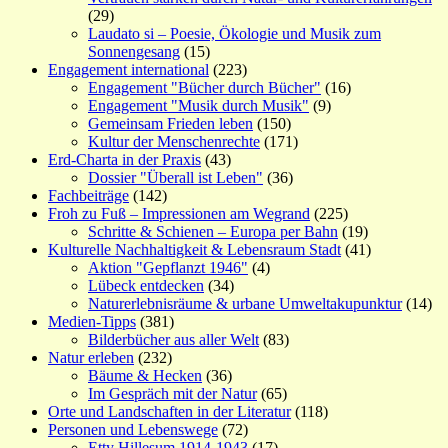
(29)
Laudato si – Poesie, Ökologie und Musik zum
Sonnengesang
(15)
Engagement international
(223)
Engagement "Bücher durch Bücher"
(16)
Engagement "Musik durch Musik"
(9)
Gemeinsam Frieden leben
(150)
Kultur der Menschenrechte
(171)
Erd-Charta in der Praxis
(43)
Dossier "Überall ist Leben"
(36)
Fachbeiträge
(142)
Froh zu Fuß – Impressionen am Wegrand
(225)
Schritte & Schienen – Europa per Bahn
(19)
Kulturelle Nachhaltigkeit & Lebensraum Stadt
(41)
Aktion "Gepflanzt 1946"
(4)
Lübeck entdecken
(34)
Naturerlebnisräume & urbane Umweltakupunktur
(14)
Medien-Tipps
(381)
Bilderbücher aus aller Welt
(83)
Natur erleben
(232)
Bäume & Hecken
(36)
Im Gespräch mit der Natur
(65)
Orte und Landschaften in der Literatur
(118)
Personen und Lebenswege
(72)
Etty Hillesum 1914-1943
(17)