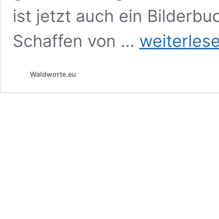
ist jetzt auch ein Bilder
Bilderbuch-
Schaffen von …
weiterles
Tipp:
Mary
Oliver
Waldworte.eu
oder
Warum
Staunen
und
Poesie
Geschwister
sind